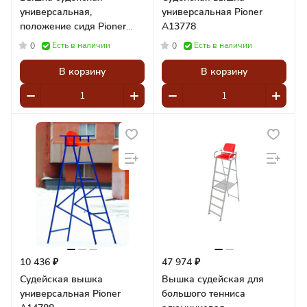
универсальная,
универсальная Pioner
положение сидя Pioner
A13778
A13214
Есть в наличии
Есть в наличии
0
0
В корзину
В корзину
10 436 ₽
47 974 ₽
Судейская вышка
Вышка судейская для
универсальная Pioner
большого тенниса