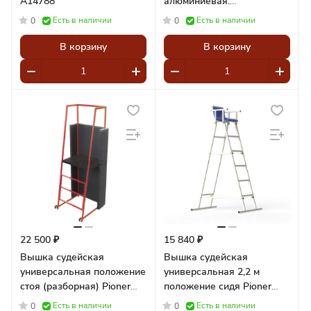
A14788
алюминиевая.
Конструкция сборно-
Есть в наличии
Есть в наличии
0
0
разборная,
складывающаяся Pioner
В корзину
В корзину
A14474
22 500 ₽
15 840 ₽
Вышка судейская
Вышка судейская
универсальная положение
универсальная 2,2 м
стоя (разборная) Pioner
положение сидя Pioner
A14351
A14350
Есть в наличии
Есть в наличии
0
0