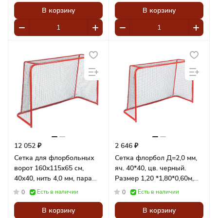
В корзину
В корзину
12 052 ₽
2 646 ₽
Сетка для флорбольных
Сетка флорбол Д=2,0 мм,
ворот 160x115x65 cм,
яч. 40*40, цв. черный.
40x40, нить 4,0 мм, пара
Размер 1,20 *1,80*0,60м,
Pioner A15360
(пара) Pioner A14685
Есть в наличии
Есть в наличии
0
0
В корзину
В корзину