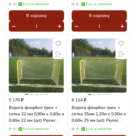
Есть в наличии
Есть в наличии
0
0
В корзину
В корзину
5 170 ₽
6 114 ₽
Ворота флорбол трен. +
Ворота флорбол трен. +
сетка 22 мм 0,90м х 0,60м x
сетка 25мм 1,20м х 0,90м x
0,40м 22 мм (шт) Pioner
0,60м 25 мм (шт) Pioner
A14856
A14855
Есть в наличии
Есть в наличии
0
0