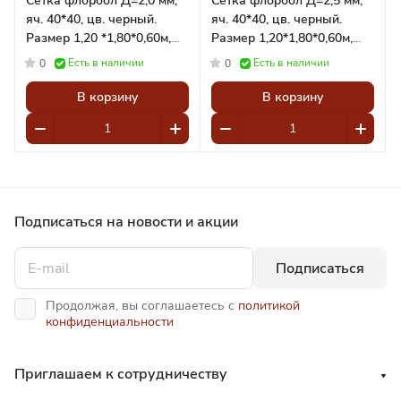
Сетка флорбол Д=2,0 мм,
Сетка флорбол Д=2,5 мм,
яч. 40*40, цв. черный.
яч. 40*40, цв. черный.
Размер 1,20 *1,80*0,60м,
Размер 1,20*1,80*0,60м,
(пара) Pioner A14685
(пара) Pioner A14684
Есть в наличии
Есть в наличии
0
0
В корзину
В корзину
Подписаться
на новости и акции
Подписаться
Продолжая, вы соглашаетесь с
политикой
конфиденциальности
Приглашаем к сотрудничеству