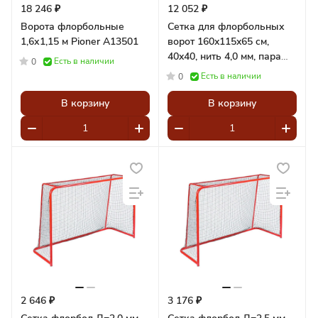
18 246 ₽
12 052 ₽
Ворота флорбольные
Сетка для флорбольных
1,6х1,15 м Pioner A13501
ворот 160x115x65 cм,
40x40, нить 4,0 мм, пара
Есть в наличии
0
Pioner A15360
Есть в наличии
0
В корзину
В корзину
2 646 ₽
3 176 ₽