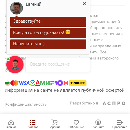
Евгений
ВНИМАНИЕ! Изображения в каталоге являются
Здравствуйте!
иллюстрациями и не являются технической документацией.
Компания – изготовитель оставляет за собой право вносить
Всегда готов подсказать!
изменения в дизайн, проводить конструктивные изменения и
изменять размеры в пределах ГОСТа, связанные с
Напишите мне!)
внедрением новых материалов и технологий направленных
на повышение качества изделий. ООО «Гарант». Все
материалы данного сайта являются объектами авторского
Введите сообщение
права
© 2010
информация на сайте не является публичной офертой
Разработано в
Конфиденциальность
Главная
Каталог
Корзина
Избранные
Кабинет
Сравнение