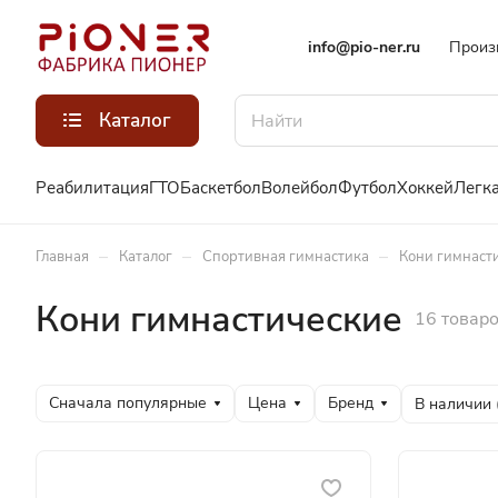
info@pio-ner.ru
Произ
Каталог
Реабилитация
ГТО
Баскетбол
Волейбол
Футбол
Хоккей
Легка
–
–
–
Главная
Каталог
Спортивная гимнастика
Кони гимнаст
Кони гимнастические
16 товар
Сначала популярные
Цена
Бренд
В наличии 