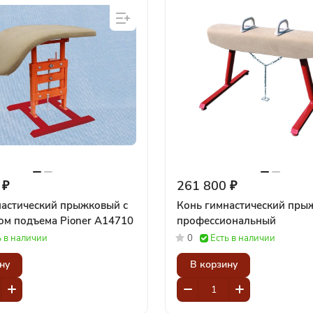
 ₽
261 800 ₽
настический прыжковый с
Конь гимнастический пры
механизмом подъема Pioner A14710
профессиональный
ь в наличии
0
Есть в наличии
ну
В корзину