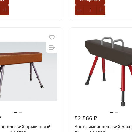
₽
52 566 ₽
настический прыжковый
Конь гимнастический мах