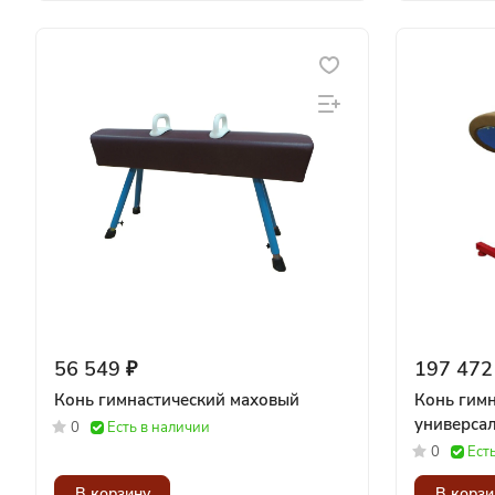
56 549 ₽
197 472
Конь гимнастический маховый
Конь гим
универса
0
Есть в наличии
0
Ест
В корзину
В корзи