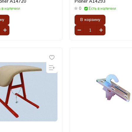
ном Pioner A14720
Pioner A14293
ь в наличии
0
Есть в наличии
ну
В корзину