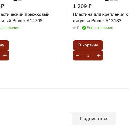
 ₽
1 209 ₽
настический прыжковый
Пластина для крепления к
универсальный Pioner A14709
лягушка Pioner A13183
ь в наличии
0
Есть в наличии
ну
В корзину
Подписаться