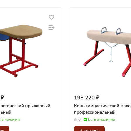
 ₽
198 220 ₽
настический прыжковый
Конь гимнастический мах
льный
профессиональный
ь в наличии
0
Есть в наличии
ну
В корзину