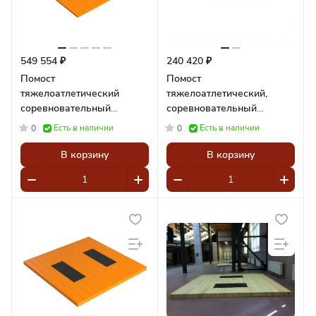
549 554 ₽
240 420 ₽
Помост
Помост
тяжелоатлетический
тяжелоатлетический,
соревновательный
соревновательный
4х4х0,12м Pioner A12154
300x300x12 см,
Есть в наличии
Есть в наличии
0
0
амортизаторы 150x50x4 см
Pioner A12126
В корзину
В корзину