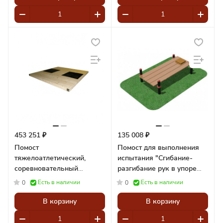
453 251 ₽
135 008 ₽
Помост
Помост для выполнения
тяжелоатлетический,
испытания "Сгибание-
соревновательный
разгибание рук в упоре
400х400х12 см,
лежа на полу" с
Есть в наличии
Есть в наличии
0
0
амортизаторы 150х50х4
платформой для фикс
см Pioner A12121
Pioner A12335
В корзину
В корзину