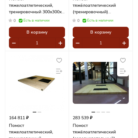
тяжелоатлетический,
тяжёлоатлетический
тренировочный 300x300x5
(тренировочный)
см, амортизаторы
2,5х2,5х0,1 м Pioner
Есть в наличии
Есть в наличии
0
0
100x50x2 см Pioner A12122
A12038
В корзину
В корзину
164 811 ₽
283 539 ₽
Помост
Помост
тяжелоатлетический,
тяжёлоатлетический