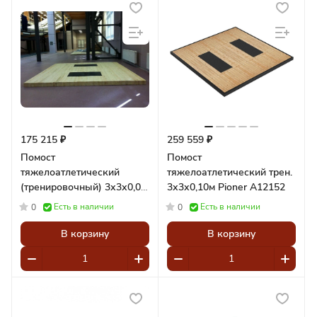
175 215 ₽
259 559 ₽
Помост
Помост
тяжелоатлетический
тяжелоатлетический трен.
(тренировочный) 3х3х0,05
3х3х0,10м Pioner A12152
м Pioner A12032
Есть в наличии
Есть в наличии
0
0
В корзину
В корзину