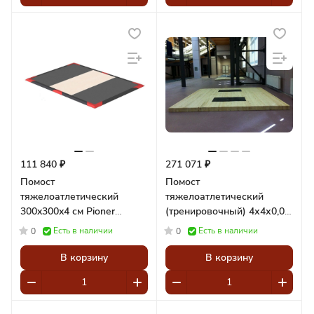
111 840 ₽
271 071 ₽
Помост
Помост
тяжелоатлетический
тяжелоатлетический
300x300x4 см Pioner
(тренировочный) 4х4х0,06
A12274
м Pioner A12030
Есть в наличии
Есть в наличии
0
0
В корзину
В корзину