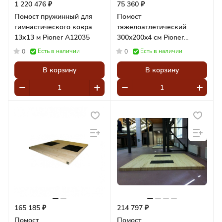
1 220 476 ₽
75 360 ₽
Помост пружинный для
Помост
гимнастического ковра
тяжелоатлетический
13х13 м Pioner A12035
300x200x4 см Pioner
A12272
Есть в наличии
Есть в наличии
0
0
В корзину
В корзину
165 185 ₽
214 797 ₽
Помост
Помост