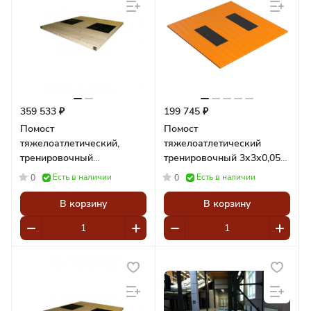
359 533 ₽
199 745 ₽
Помост
Помост
тяжелоатлетический,
тяжелоатлетический
тренировочный
тренировочный 3х3х0,05м
400x400x10 см,
Pioner A12155
Есть в наличии
Есть в наличии
0
0
амортизаторы 150x50x4 см
Pioner A12124
В корзину
В корзину