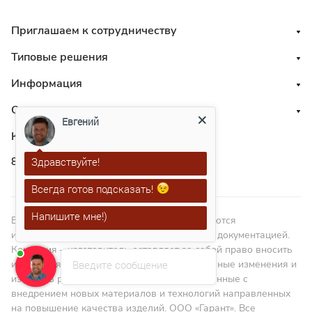
Приглашаем к сотрудничеству
Типовые решения
Информация
О нас
Евгений
Контакты
8 800 551 41 10
Здравствуйте!
Всегда готов подсказать!
Напишите мне!)
ВНИМАНИЕ! Изображения в каталоге являются
иллюстрациями и не являются технической документацией.
Компания – изготовитель оставляет за собой право вносить
изменения в дизайн, проводить конструктивные изменения и
Введите сообщение
изменять размеры в пределах ГОСТа, связанные с
внедрением новых материалов и технологий направленных
на повышение качества изделий. ООО «Гарант». Все