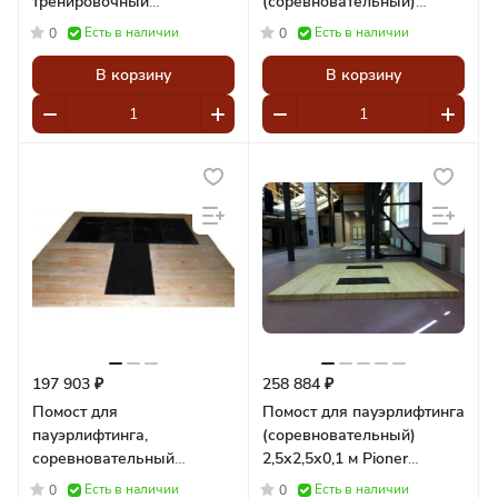
тренировочный
(соревновательный)
250x250x10 см,
3х3х0,12 м Pioner A12034
Есть в наличии
Есть в наличии
0
0
амортизаторы 100x50x4 см
Pioner A12123
В корзину
В корзину
197 903 ₽
258 884 ₽
Помост для
Помост для пауэрлифтинга
пауэрлифтинга,
(соревновательный)
соревновательный
2,5х2,5х0,1 м Pioner
250x250x10 см Pioner
A12036
Есть в наличии
Есть в наличии
0
0