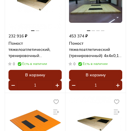
232 916 ₽
453 374 ₽
Помост
Помост
тяжелоатлетический,
тяжелоатлетический
тренировочный
(тренировочный) 4х4х0,1
300x300x10 см,
м Pioner A12033
Есть в наличии
Есть в наличии
0
0
амортизаторы 100x50x4 см
Pioner A12128
В корзину
В корзину