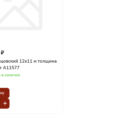
 ₽
рцовский 12х11 м толщина
er A11577
ь в наличии
ну