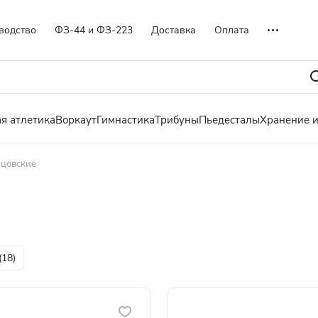
водство
ФЗ-44 и ФЗ-223
Доставка
Оплата
я атлетика
Воркаут
Гимнастика
Трибуны
Пьедесталы
Хранение 
рцовские
(
18
)