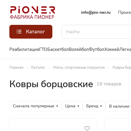
info@pio-ner.ru
Произ
Каталог
Реабилитация
ГТО
Баскетбол
Волейбол
Футбол
Хоккей
Легка
–
–
–
Главная
Каталог
Маты, спортивные покрытия
Ковры бо
Ковры борцовские
18 товаров
Сначала популярные
Цена
Бренд
В наличии 