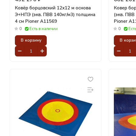
Ковёр борцовский 12х12 м основа
Ковер бо
Э+НПЭ (экв. ПВВ 140кг/м3) толщина
(экв. ПВВ
4 см Pioner A11569
Pioner A1
0
Есть в наличии
0
Ест
В корзину
В корзи