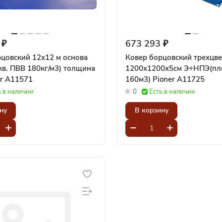
 ₽
673 293 ₽
цовский 12х12 м основа
Ковер борцовский трехцв
в. ПВВ 180кг/м3) толщина
1200х1200x5см Э+НПЭ(пл
ioner A11571
160м3) Pioner A11725
ь в наличии
0
Есть в наличии
ну
В корзину