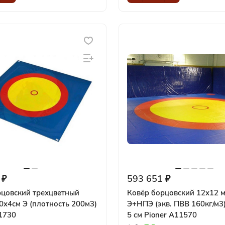
 ₽
593 651 ₽
рцовский трехцветный
Ковёр борцовский 12х12 м
x4см Э (плотность 200м3)
Э+НПЭ (экв. ПВВ 160кг/м3
1730
5 см Pioner A11570