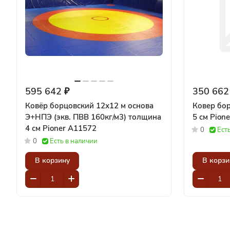
595 642 ₽
350 662
Ковёр борцовский 12х12 м основа
Ковер бо
Э+НПЭ (экв. ПВВ 160кг/м3) толщина
5 см Pion
4 см Pioner A11572
0
Ест
0
Есть в наличии
В корзину
В корзи