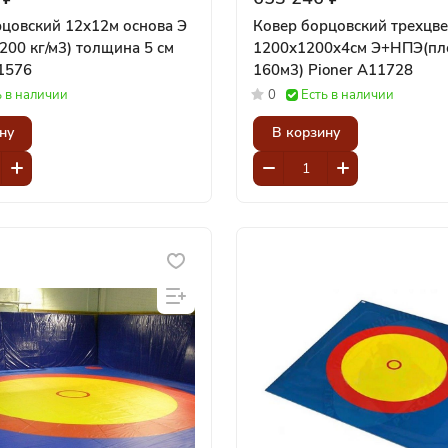
рцовский 12х12м основа Э
Ковер борцовский трехцв
 200 кг/м3) толщина 5 см
1200х1200x4см Э+НПЭ(пл
1576
160м3) Pioner A11728
ь в наличии
0
Есть в наличии
ну
В корзину