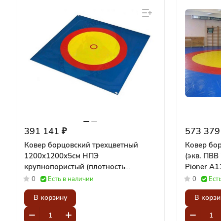
391 141 ₽
573 379
Ковер борцовский трехцветный
Ковер бор
1200х1200x5см НПЭ
(экв. ПВВ
крупнопористый (плотность
Pioner A1
эквивалентна плотности ПВВ 100-
0
Есть в наличии
0
Ест
120кг/м3) Pioner A11726
В корзину
В корзи