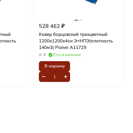
528 462 ₽
етный
Ковер борцовский трехцветный
отность
1200х1200x4см Э+НПЭ(плотность
140м3) Pioner A11729
0
Есть в наличии
В корзину