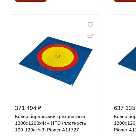
371 494 ₽
637 135
Ковер борцовский трехцветный
Ковер бо
1200х1200x4см НПЭ (плотность
1200х1200
100-120кг/м3) Pioner A11727
Pioner A1