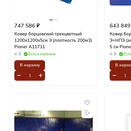
747 586 ₽
643 849
Ковер борцовский трехцветный
Ковер бор
1200х1200x5см Э (плотность 200м3)
Э+НПЭ (эк
Pioner A11731
5 см P
0
Есть в наличии
0
Ест
В корзину
В корзи