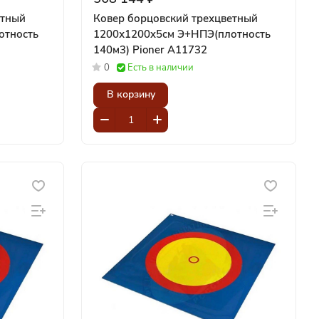
етный
Ковер борцовский трехцветный
отность
1200х1200x5см Э+НПЭ(плотность
140м3) Pioner A11732
0
Есть в наличии
В корзину