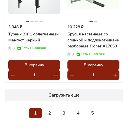
3 348 ₽
10 228 ₽
Турник 3 в 1 облегченный
Брусья настенные со
Мангуст, черный
спинкой и подлокотниками
разборные Pioner A17859
Есть в наличии
0
Есть в наличии
0
В корзину
В корзину
Загрузить еще
1
2
3
4
5