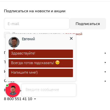
Подписаться
на новости и акции
Подписаться
Продолжая, вы соглашаетесь с
политикой
конфиденциальности
Евгений
Приглашаем к сотрудничеству
Здравствуйте!
Типовые решения
Всегда готов подсказать!
Информация
Напишите мне!)
О нас
Введите сообщение
Контакты
8 800 551 41 10