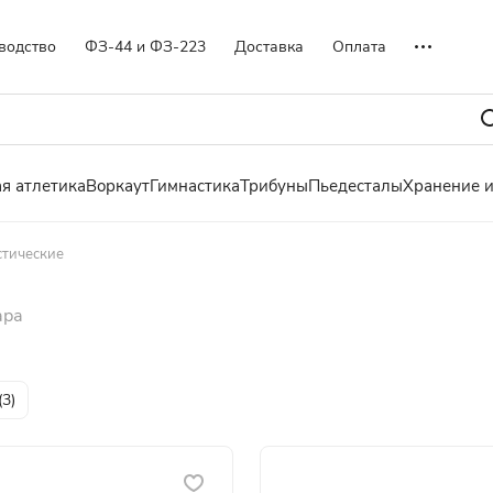
водство
ФЗ-44 и ФЗ-223
Доставка
Оплата
я атлетика
Воркаут
Гимнастика
Трибуны
Пьедесталы
Хранение 
стические
ара
(
3
)