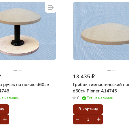
₽
13 435 ₽
з ручек на ножке d60см
Грибок гимнастический н
4748
d60см Pioner A14745
ь в наличии
0
Есть в наличии
ну
В корзину