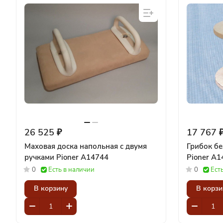
26 525 ₽
17 767 
Маховая доска напольная с двумя
Грибок бе
ручками Pioner A14744
Pioner A1
0
Есть в наличии
0
Ест
В корзину
В корзи