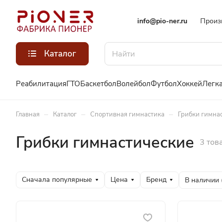
info@pio-ner.ru
Произ
Каталог
Реабилитация
ГТО
Баскетбол
Волейбол
Футбол
Хоккей
Легка
–
–
–
Главная
Каталог
Спортивная гимнастика
Грибки гимна
Грибки гимнастические
3 тов
Сначала популярные
Цена
Бренд
В наличии 