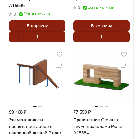
A15586
Есть в наличии
0
Есть в наличии
0
В корзину
В корзину
99 468 ₽
77 550 ₽
Элемент полосы
Препятствие Стенка с
препятствий Забор с
двумя проломами Pioner
наклонной доской Pioner
A15584