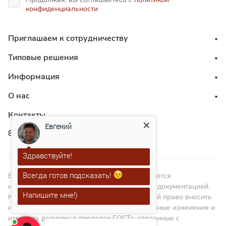
конфиденциальности
Приглашаем к сотрудничеству
Типовые решения
Информация
О нас
Контакты
Евгений
8 800 551 41 10
Здравствуйте!
Всегда готов подсказать!
ВНИМАНИЕ! Изображения в каталоге являются
иллюстрациями и не являются технической документацией.
Напишите мне!)
Компания – изготовитель оставляет за собой право вносить
изменения в дизайн, проводить конструктивные изменения и
изменять размеры в пределах ГОСТа, связанные с