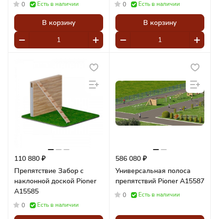
A16684
Есть в наличии
Есть в наличии
0
0
В корзину
В корзину
110 880 ₽
586 080 ₽
Препятствие Забор с
Универсальная полоса
наклонной доской Pioner
препятствий Pioner A15587
A15585
Есть в наличии
0
Есть в наличии
0