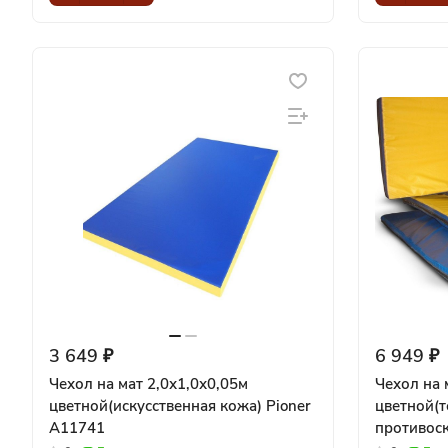
3 649 ₽
6 949 ₽
Чехол на мат 2,0х1,0х0,05м
Чехол на 
цветной(искусственная кожа) Pioner
цветной(
A11741
противос