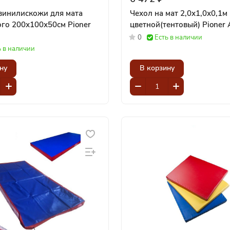
винилискожи для мата
Чехол на мат 2,0х1,0х0,1м
 200х100х50см Pioner
цветной(тентовы
0
Есть в наличии
ь в наличии
ну
В корзину