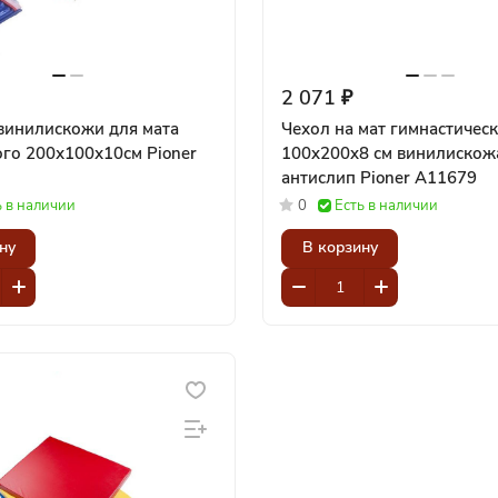
2 071 ₽
винилискожи для мата
Чехол на мат гимнастичес
 200х100х10см Pioner
100x200x8 см винилискож
антислип Pioner A11679
ь в наличии
0
Есть в наличии
ну
В корзину