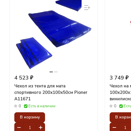
4 523 ₽
3 749 ₽
Чехол из тента для мата
Чехол на 
спортивного 200х100х50см Pioner
100x200x1
A11671
винилискожа
A11678
0
Есть в наличии
0
Ест
В корзину
В корзи