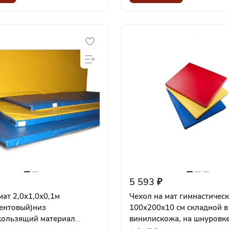
5 593 ₽
мат 2,0х1,0х0,1м
Чехол на мат гимнастичес
тентовый)низ
100x200x10 см складной в 
кользящий материал
винилискожа, на шнуровке Pione