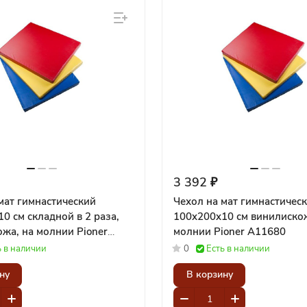
3 392 ₽
мат гимнастический
Чехол на мат гимнастичес
0 см складной в 2 раза,
100x200x10 см винилискож
, на молнии Pioner
молнии Pioner A11680
ь в наличии
0
Есть в наличии
ну
В корзину