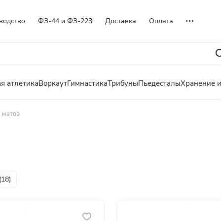
водство
ФЗ-44 и ФЗ-223
Доставка
Оплата
я атлетика
Воркаут
Гимнастика
Трибуны
Пьедесталы
Хранение 
 матов
(
18
)