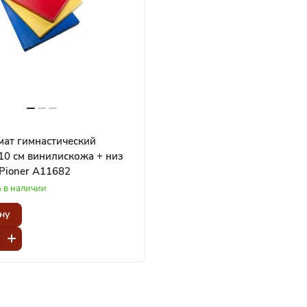
мат гимнастический
10 см винилискожа + низ
антислип Pioner A11682
ь в наличии
ну