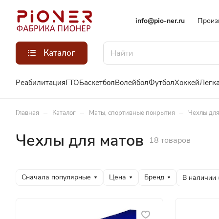
info@pio-ner.ru
Произ
Каталог
Реабилитация
ГТО
Баскетбол
Волейбол
Футбол
Хоккей
Легка
–
–
–
Главная
Каталог
Маты, спортивные покрытия
Чехлы для
Чехлы для матов
18 товаров
Сначала популярные
Цена
Бренд
В наличии 