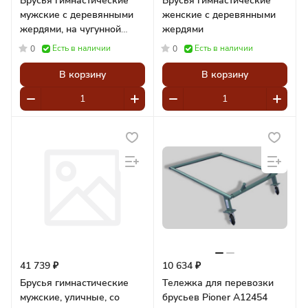
Брусья гимнастические
Брусья гимнастические
мужские с деревянными
женские с деревянными
жердями, на чугунной
жердями
тумбе
Есть в наличии
Есть в наличии
0
0
В корзину
В корзину
41 739 ₽
10 634 ₽
Брусья гимнастические
Тележка для перевозки
мужские, уличные, со
брусьев Pioner A12454