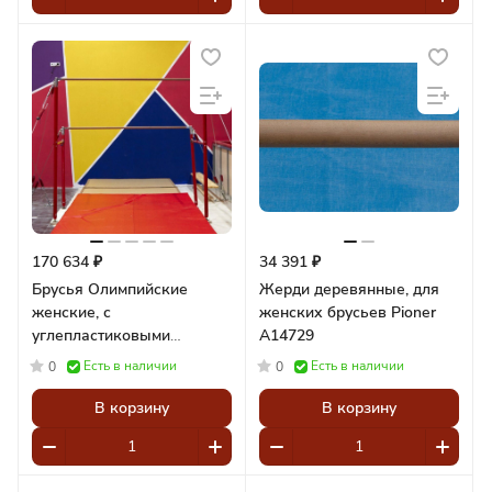
170 634 ₽
34 391 ₽
Брусья Олимпийские
Жерди деревянные, для
женские, с
женских брусьев Pioner
углепластиковыми
A14729
жердями,
Есть в наличии
Есть в наличии
0
0
профессиональные Pioner
A14733
В корзину
В корзину