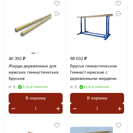
40 392 ₽
98 032 ₽
Жерди деревянные для
Брусья гимнастические
мужских гимнастических
Гимнаст мужские с
брусьев
деревянными жердями
бук
Есть в наличии
Есть в наличии
0
0
В корзину
В корзину