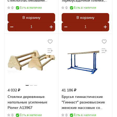
стеклопластиковыми
термоусадочной плёнке,
жердями, комплект Pioner
для мужских
Есть в наличии
Есть в наличии
0
0
A14734
гимнастических брусьев
В корзину
В корзину
4 032 ₽
41 186 ₽
Стоялки деревянные
Брусья гимнастические
напольные усиленные
"Гимнаст" разновысокие
Pioner A13967
женские массовые со
стеклопластиковыми
Есть в наличии
Есть в наличии
0
0