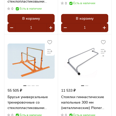
стеклопластиковыми
Есть в наличии
0
жердями
Есть в наличии
0
В корзину
В корзину
55 505 ₽
11 533 ₽
Брусья универсальные
Стоялки гимнастические
тренировочные со
напольные 300 мм
стеклопластиковыми
(металлические) Pioner
жердями Pioner A14730
A12717
Есть в наличии
Есть в наличии
0
0