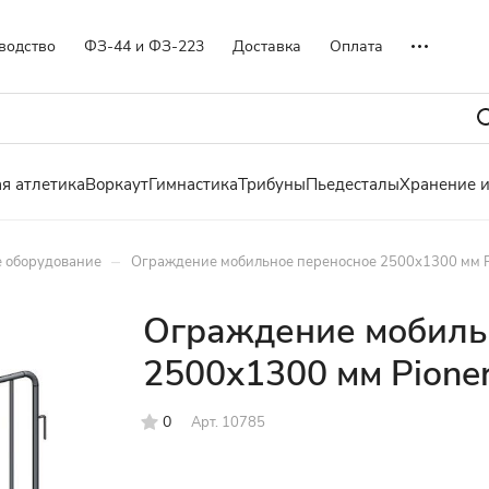
водство
ФЗ-44 и ФЗ-223
Доставка
Оплата
я атлетика
Воркаут
Гимнастика
Трибуны
Пьедесталы
Хранение 
–
е оборудование
Ограждение мобильное переносное 2500х1300 мм P
Ограждение мобиль
2500х1300 мм Pione
0
Арт.
10785