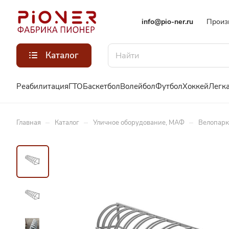
info@pio-ner.ru
Произ
Каталог
Реабилитация
ГТО
Баскетбол
Волейбол
Футбол
Хоккей
Легка
–
–
–
Главная
Каталог
Уличное оборудование, МАФ
Велопарк