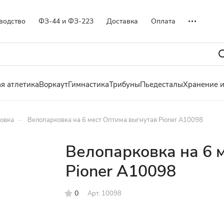
водство
ФЗ-44 и ФЗ-223
Доставка
Оплата
я атлетика
Воркаут
Гимнастика
Трибуны
Пьедесталы
Хранение 
–
овка
Велопарковка на 6 мест Оптима выгнутая Pioner A10098
Велопарковка на 6 
Pioner A10098
0
Арт.
10098