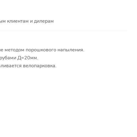
ым клиентам и дилерам
оле методом порошкового напыления.
 трубами Д=20мм.
авливается велопарковка.